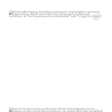
#SchlossMoritzburg, ehemalige kurfürstliche und
...
7
0
Auf der Durchreise kurz in #Dresden. Mit der
...