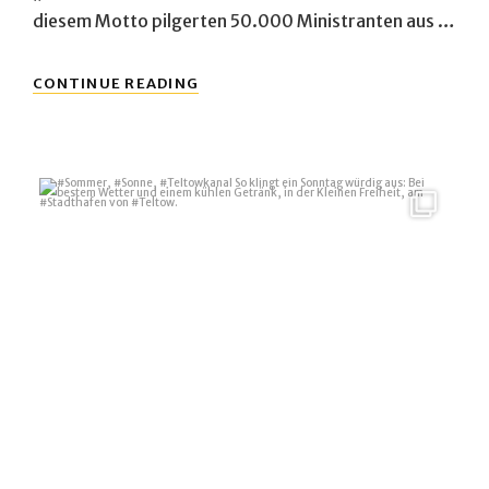
diesem Motto pilgerten 50.000 Ministranten aus …
ROMWALLFAHRT
CONTINUE READING
DER
MINISTRANTEN
2014
#Sommer, #Sonne, #Teltowkanal
So klingt ein
...
6
0