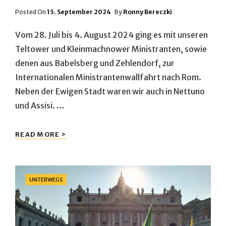
Posted
Posted On
15. September 2024
By
Ronny Bereczki
On
Vom 28. Juli bis 4. August 2024 ging es mit unseren
Teltower und Kleinmachnower Ministranten, sowie
denen aus Babelsberg und Zehlendorf, zur
Internationalen Ministrantenwallfahrt nach Rom.
Neben der Ewigen Stadt waren wir auch in Nettuno
und Assisi. …
MINISTRANTENWALLFAHRT
READ MORE >
2024
Categories
UNTERWEGS