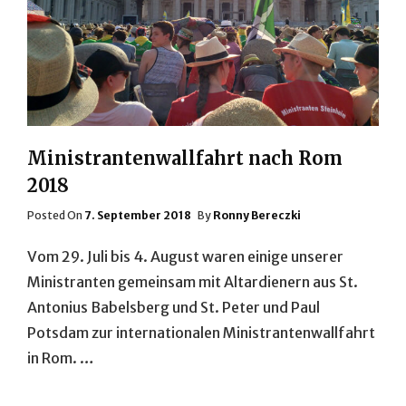
Ministrantenwallfahrt nach Rom
2018
Posted
Posted On
7. September 2018
By
Ronny Bereczki
On
Vom 29. Juli bis 4. August waren einige unserer
Ministranten gemeinsam mit Altardienern aus St.
Antonius Babelsberg und St. Peter und Paul
Potsdam zur internationalen Ministrantenwallfahrt
in Rom. …
MINISTRANTENWALLFAHRT