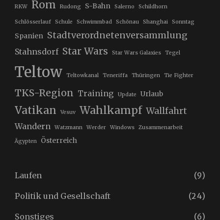
Rom
S-Bahn
RKW
Rudong
Salerno
Schildhorn
Schlösserlauf
Schule
Schwimmbad
Schönau
Shanghai
Sonntag
Stadtverordnetenversammlung
Spanien
Star Wars
Stahnsdorf
Star Wars Galaxies
Tegel
Teltow
Teltowkanal
Teneriffa
Thüringen
Tie Fighter
TKS-Region
Training
Urlaub
Update
Vatikan
Wahlkampf
Wallfahrt
Vesuv
Wandern
Watzmann
Werder
Windows
Zusammenarbeit
Österreich
Ägypten
Laufen
(9)
Politik und Gesellschaft
(24)
Sonstiges
(6)