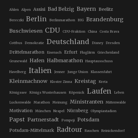
Bayern
Bad Belzig
Assisi
Beelitz
Ahlen
Alpen
Berlin
Brandenburg
Bereczki
Berlinmarathon
BIG
CDU
Buschwiesen
CDU-Fraktion
China
Costa Brava
Deutschland
Cottbus
Demokratie
Disney
Dresden
Drittelmarathon
Erfurt
Eisenach
Fluglärm
Griechenland
Hafen
Halbmarathon
Grunewald
Hauptausschuss
Italien
Havelberg
Jenner
Junge Union
Klassenfahrt
Kleinmachnow
Kreistag
Kloster Zinna
Kreta
Laufen
Königssee
Königs Wusterhausen
Köpenick
Leben
Ministranten
Luckenwalde
Marathon
Meinung
Mittenwalde
Motivation
Nürnberg
München
Neapel
Olympiastadion
Papst
Partnerstadt
Potsdam
Pompeji
Radtour
Potsdam-Mittelmark
Rauchen
Reinickendorf