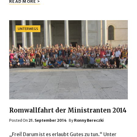
READ MORE >
NACH
ROM
2018
Categories
UNTERWEGS
Romwallfahrt der Ministranten 2014
Posted
Posted On
21. September 2014
By
Ronny Bereczki
On
„Frei! Darum ist es erlaubt Gutes zu tun.“ Unter