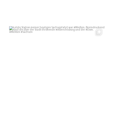
Letzte Station meiner heutigen Sachsenfahrt war
...
7
0