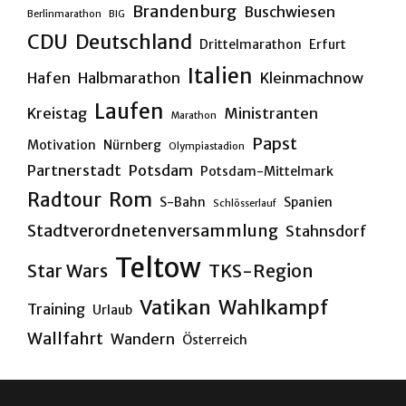
Brandenburg
Buschwiesen
Berlinmarathon
BIG
CDU
Deutschland
Drittelmarathon
Erfurt
Italien
Hafen
Halbmarathon
Kleinmachnow
Laufen
Kreistag
Ministranten
Marathon
Papst
Motivation
Nürnberg
Olympiastadion
Partnerstadt
Potsdam
Potsdam-Mittelmark
Rom
Radtour
S-Bahn
Spanien
Schlösserlauf
Stadtverordnetenversammlung
Stahnsdorf
Teltow
Star Wars
TKS-Region
Vatikan
Wahlkampf
Training
Urlaub
Wallfahrt
Wandern
Österreich