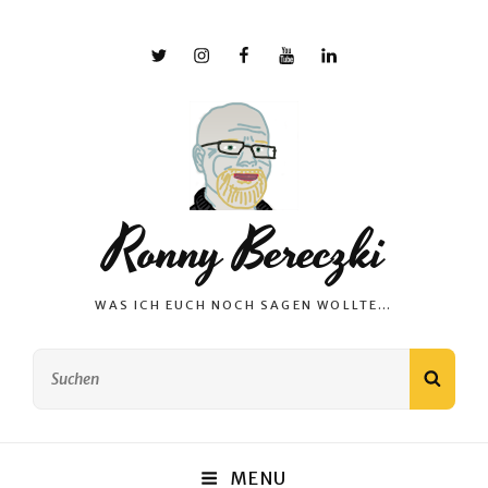
X
Instagram
Facebook
YouTube
Linkedin
Ronny Bereczki
WAS ICH EUCH NOCH SAGEN WOLLTE…
Search
SEAR
for:
MENU