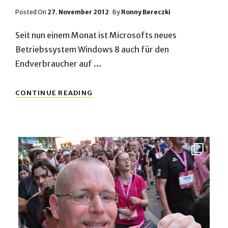
Posted
Posted On
27. November 2012
By
Ronny Bereczki
On
Seit nun einem Monat ist Microsofts neues
Betriebssystem Windows 8 auch für den
Endverbraucher auf …
WINDOWS
CONTINUE READING
8
–
DER
ERSTE
MONAT
Entspannt dem Abend entgegen, 10 Kilometer durch
...
34
1