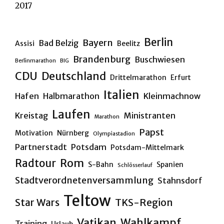
2017
Berlin
Bayern
Bad Belzig
Assisi
Beelitz
Brandenburg
Buschwiesen
Berlinmarathon
BIG
CDU
Deutschland
Drittelmarathon
Erfurt
Italien
Hafen
Halbmarathon
Kleinmachnow
Laufen
Kreistag
Ministranten
Marathon
Papst
Motivation
Nürnberg
Olympiastadion
Partnerstadt
Potsdam
Potsdam-Mittelmark
Rom
Radtour
S-Bahn
Spanien
Schlösserlauf
Stadtverordnetenversammlung
Stahnsdorf
Teltow
Star Wars
TKS-Region
Vatikan
Wahlkampf
Training