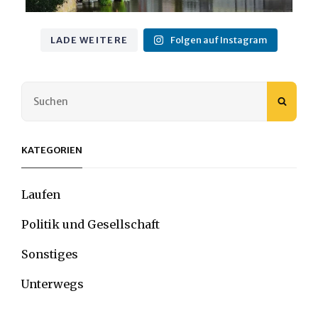
LADE WEITERE
Folgen auf Instagram
Search
SEAR
for:
KATEGORIEN
Laufen
Politik und Gesellschaft
Sonstiges
Unterwegs