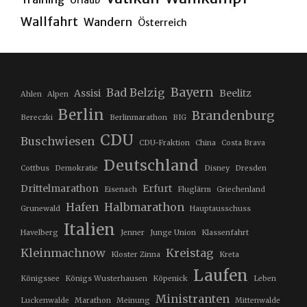
Urlaub
Wallfahrt
Wandern
Österreich
Bayern
Bad Belzig
Assisi
Beelitz
Ahlen
Alpen
Berlin
Brandenburg
Bereczki
Berlinmarathon
BIG
CDU
Buschwiesen
CDU-Fraktion
China
Costa Brava
Deutschland
Cottbus
Demokratie
Disney
Dresden
Drittelmarathon
Erfurt
Eisenach
Fluglärm
Griechenland
Hafen
Halbmarathon
Grunewald
Hauptausschuss
Italien
Havelberg
Jenner
Junge Union
Klassenfahrt
Kleinmachnow
Kreistag
Kloster Zinna
Kreta
Laufen
Königssee
Königs Wusterhausen
Köpenick
Leben
Ministranten
Luckenwalde
Marathon
Meinung
Mittenwalde