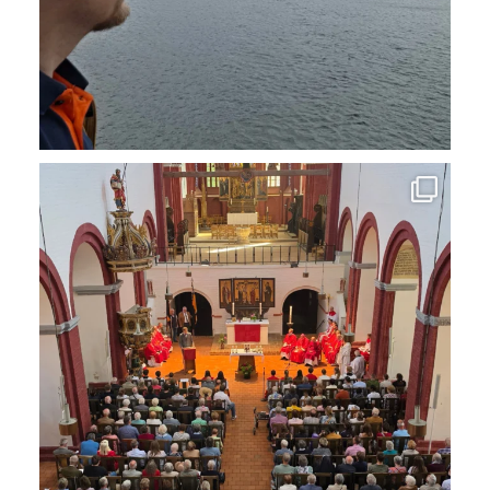
Das Pfingstwochenende in #Brandenburganderhavel
...
13
0