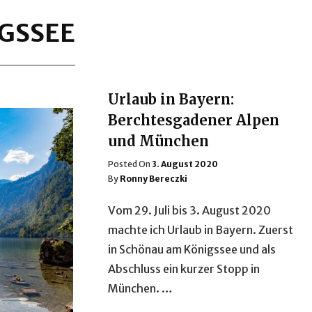
GSSEE
Urlaub in Bayern:
Berchtesgadener Alpen
und München
Posted
Posted On
3. August 2020
On
By
Ronny Bereczki
Vom 29. Juli bis 3. August 2020
machte ich Urlaub in Bayern. Zuerst
in Schönau am Königssee und als
Abschluss ein kurzer Stopp in
München. …