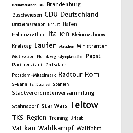
Brandenburg
Berlinmarathon
BIG
CDU
Deutschland
Buschwiesen
Hafen
Drittelmarathon
Erfurt
Italien
Halbmarathon
Kleinmachnow
Laufen
Kreistag
Ministranten
Marathon
Papst
Motivation
Nürnberg
Olympiastadion
Partnerstadt
Potsdam
Rom
Radtour
Potsdam-Mittelmark
S-Bahn
Spanien
Schlösserlauf
Stadtverordnetenversammlung
Teltow
Star Wars
Stahnsdorf
TKS-Region
Training
Urlaub
Vatikan
Wahlkampf
Wallfahrt