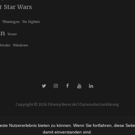
Star Wars
f
Thüringen
Tie Fighter
an
Vesuv
Werder
Windows
X
Instagram
Facebook
YouTube
Linkedin
Copyright © 2026 |
Ronny Bereczki
|
Datenschutzerklärung
ste Nutzererlebnis bieten zu können. Wenn Sie fortfahren, diese Seit
damit einverstanden sind.