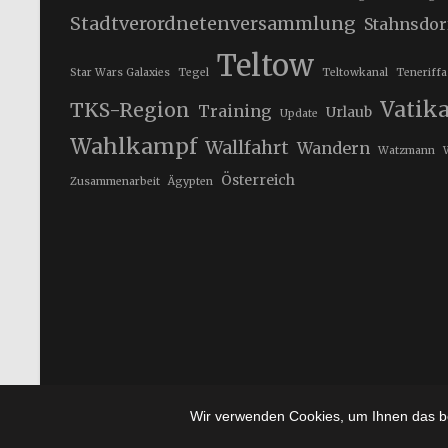
Stadtverordnetenversammlung
Stahnsdor
Teltow
Star Wars Galaxies
Tegel
Teltowkanal
Teneriffa
Vatik
TKS-Region
Training
Urlaub
Update
Wahlkampf
Wallfahrt
Wandern
Watzmann
Österreich
Zusammenarbeit
Ägypten
Wir verwenden Cookies, um Ihnen das be