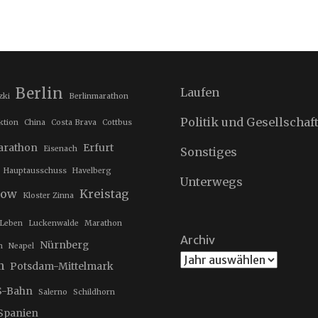
Berlin
Laufen
zki
Berlinmarathon
Politik und Gesellschaf
ktion
China
Costa Brava
Cottbus
marathon
Erfurt
Eisenach
Sonstiges
Hauptausschuss
Havelberg
Unterwegs
now
Kreistag
Kloster Zinna
Leben
Luckenwalde
Marathon
Archiv
Nürnberg
n
Neapel
m
Potsdam-Mittelmark
S-Bahn
Salerno
Schildhorn
Spanien