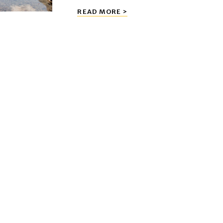
URLAUB
READ MORE >
IN
BAYERN:
BERCHTESGADENER
ALPEN
UND
MÜNCHEN