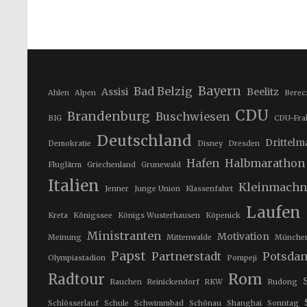
Bayern
Bad Belzig
Assisi
Beelitz
Ahlen
Alpen
Berec
CDU
Brandenburg
Buschwiesen
BIG
CDU-Fra
Deutschland
Drittel
Demokratie
Disney
Dresden
Hafen
Halbmarathon
Fluglärm
Griechenland
Grunewald
Italien
Kleinmach
Jenner
Junge Union
Klassenfahrt
Laufen
Kreta
Königssee
Königs Wusterhausen
Köpenick
Ministranten
Motivation
Meinung
Mittenwalde
Münche
Papst
Partnerstadt
Potsda
Olympiastadion
Pompeji
Rom
Radtour
Rauchen
Reinickendorf
RKW
Rudong
Schlösserlauf
Schule
Schwimmbad
Schönau
Shanghai
Sonntag