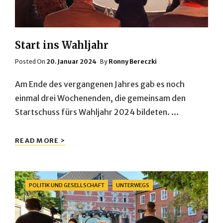
Start ins Wahljahr
Posted
Posted On
20. Januar 2024
By
Ronny Bereczki
On
Am Ende des vergangenen Jahres gab es noch
einmal drei Wochenenden, die gemeinsam den
Startschuss fürs Wahljahr 2024 bildeten. …
START
READ MORE >
INS
WAHLJAHR
Categories
POLITIK UND GESELLSCHAFT
UNTERWEGS