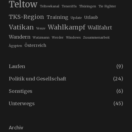
Teltow
Teltowkanal
Teneriffa
Thüringen
Tie Fighter
TKS-Region
Training
Urlaub
Update
Vatikan
Wahlkampf
Wallfahrt
Vesuv
Wandern
Watzmann
Werder
Windows
Zusammenarbeit
Österreich
Ägypten
Laufen
(9)
Politik und Gesellschaft
(24)
Sonstiges
(6)
Unterwegs
(45)
Archiv