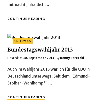
mitmacht, inhaltlich …
MEINE
CONTINUE READING
KOMMUNALPOLITISCHE
WOCHE,
10.-16.2.2014
Categories
UNTERWEGS
Bundestagswahljahr 2013
Posted
Posted On
30. September 2013
By
Ronny Bereczki
On
Auch im Wahljahr 2013 war ich für die CDU in
Deutschland unterwegs. Seit dem „Edmund-
Stoiber-Wahlkampf“ …
BUNDESTAGSWAHLJAHR
CONTINUE READING
2013