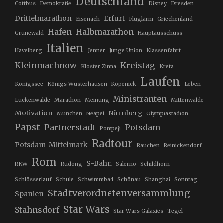
Deutschland
Cottbus
Demokratie
Disney
Dresden
Drittelmarathon
Erfurt
Eisenach
Fluglärm
Griechenland
Hafen
Halbmarathon
Grunewald
Hauptausschuss
Italien
Havelberg
Jenner
Junge Union
Klassenfahrt
Kleinmachnow
Kreistag
Kloster Zinna
Kreta
Laufen
Königssee
Königs Wusterhausen
Köpenick
Leben
Ministranten
Luckenwalde
Marathon
Meinung
Mittenwalde
Motivation
Nürnberg
München
Neapel
Olympiastadion
Papst
Partnerstadt
Potsdam
Pompeji
Radtour
Potsdam-Mittelmark
Rauchen
Reinickendorf
Rom
S-Bahn
RKW
Rudong
Salerno
Schildhorn
Schlösserlauf
Schule
Schwimmbad
Schönau
Shanghai
Sonntag
Stadtverordnetenversammlung
Spanien
Star Wars
Stahnsdorf
Star Wars Galaxies
Tegel