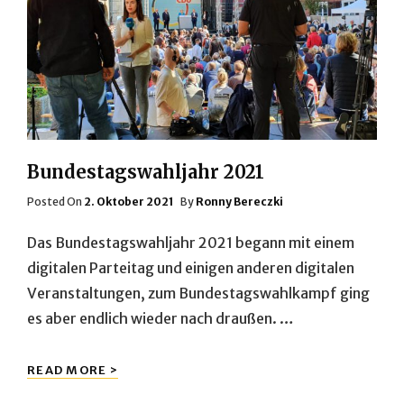
Bundestagswahljahr 2021
Posted
Posted On
2. Oktober 2021
By
Ronny Bereczki
On
Das Bundestagswahljahr 2021 begann mit einem
digitalen Parteitag und einigen anderen digitalen
Veranstaltungen, zum Bundestagswahlkampf ging
es aber endlich wieder nach draußen. …
BUNDESTAGSWAHLJAHR
READ MORE >
2021