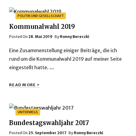
Categories
POLITIK UND GESELLSCHAFT
Kommunalwahl 2019
Posted
Posted On
28. Mai 2019
By
Ronny Bereczki
On
Eine Zusammenstellung einiger Beiträge, die ich
rund um die Kommunalwahl 2019 auf meiner Seite
eingestellt hatte. …
KOMMUNALWAHL
READ MORE >
2019
Categories
UNTERWEGS
Bundestagswahljahr 2017
Posted
Posted On
25. September 2017
By
Ronny Bereczki