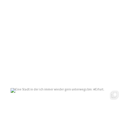
Eine Stadt in der ich immer wieder gern unterwegs
...
10
0