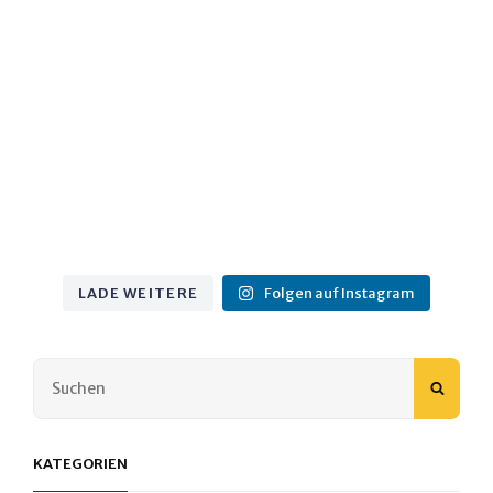
LADE WEITERE
Folgen auf Instagram
Search
SEAR
for:
KATEGORIEN