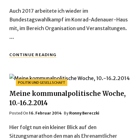
On
Auch 2017 arbeitete ich wieder im
Bundestagswahlkampf im Konrad-Adenauer-Haus
mit, im Bereich Organisation und Veranstaltungen.
…
BUNDESTAGSWAHLJAHR
CONTINUE READING
2017
Categories
POLITIK UND GESELLSCHAFT
Meine kommunalpolitische Woche,
10.-16.2.2014
Posted
Posted On
16. Februar 2014
By
Ronny Bereczki
On
Hier folgt nun ein kleiner Blick auf den
Sitzungsmarathon den man als Ehrenamtlicher