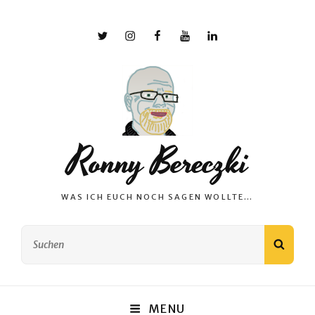
X
Instagram
Facebook
YouTube
Linkedin
Ronny Bereczki
WAS ICH EUCH NOCH SAGEN WOLLTE…
Search
SEAR
for:
MENU