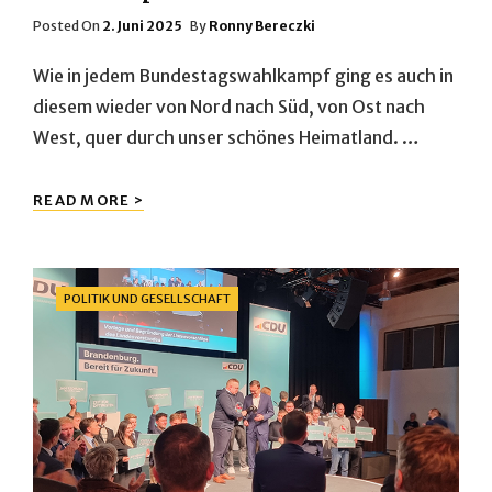
Posted
Posted On
2. Juni 2025
By
Ronny Bereczki
On
Wie in jedem Bundestagswahlkampf ging es auch in
diesem wieder von Nord nach Süd, von Ost nach
West, quer durch unser schönes Heimatland. …
WAHLKAMPFTOUR
READ MORE >
2025
Categories
POLITIK UND GESELLSCHAFT