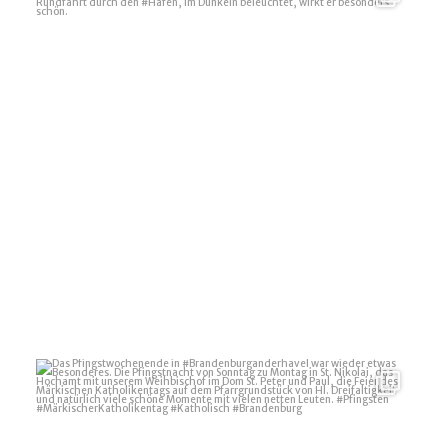
17
1
Das Pfingstwochenende in #Brandenburganderhavel
...
13
0