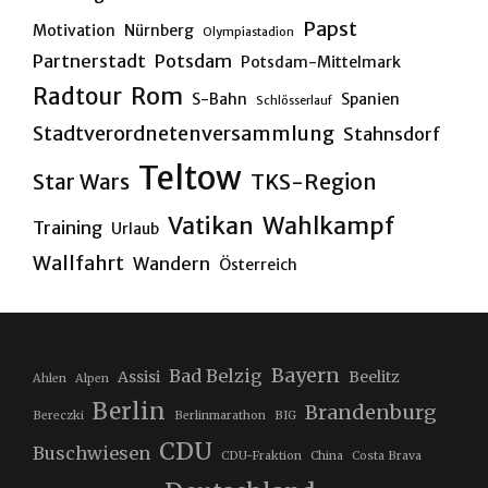
Papst
Motivation
Nürnberg
Olympiastadion
Partnerstadt
Potsdam
Potsdam-Mittelmark
Rom
Radtour
S-Bahn
Spanien
Schlösserlauf
Stadtverordnetenversammlung
Stahnsdorf
Teltow
Star Wars
TKS-Region
Vatikan
Wahlkampf
Training
Urlaub
Wallfahrt
Wandern
Österreich
Bayern
Bad Belzig
Assisi
Beelitz
Ahlen
Alpen
Berlin
Brandenburg
Bereczki
Berlinmarathon
BIG
CDU
Buschwiesen
CDU-Fraktion
China
Costa Brava