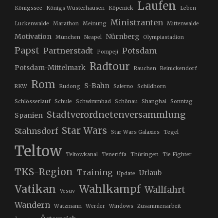
Laufen
Königssee
Königs Wusterhausen
Köpenick
Leben
Ministranten
Luckenwalde
Marathon
Meinung
Mittenwalde
Motivation
Nürnberg
München
Neapel
Olympiastadion
Papst
Partnerstadt
Potsdam
Pompeji
Radtour
Potsdam-Mittelmark
Rauchen
Reinickendorf
Rom
S-Bahn
RKW
Rudong
Salerno
Schildhorn
Schlösserlauf
Schule
Schwimmbad
Schönau
Shanghai
Sonntag
Stadtverordnetenversammlung
Spanien
Star Wars
Stahnsdorf
Star Wars Galaxies
Tegel
Teltow
Teltowkanal
Teneriffa
Thüringen
Tie Fighter
TKS-Region
Training
Urlaub
Update
Vatikan
Wahlkampf
Wallfahrt
Vesuv
Wandern
Watzmann
Werder
Windows
Zusammenarbeit