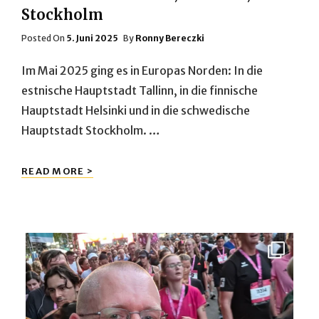
Stockholm
Posted
Posted On
5. Juni 2025
By
Ronny Bereczki
On
Im Mai 2025 ging es in Europas Norden: In die
estnische Hauptstadt Tallinn, in die finnische
Hauptstadt Helsinki und in die schwedische
Hauptstadt Stockholm. …
STÄDTETOUR
READ MORE >
–
TALLINN,
HELSINKI,
STOCKHOLM
Entspannt dem Abend entgegen, 10 Kilometer durch
...
34
1