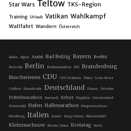
Teltow
Star Wars
TKS-Region
Vatikan
Wahlkampf
Training
Urlaub
Wallfahrt
Wandern
Österreich
Bayern
Bad Belzig
Assisi
Beelitz
Ahlen
Alpen
Berlin
Brandenburg
Bereczki
Berlinmarathon
BIG
CDU
Buschwiesen
CDU-Fraktion
China
Costa Brava
Deutschland
Cottbus
Demokratie
Disney
Dresden
Drittelmarathon
Erfurt
Eisenach
Fluglärm
Griechenland
Hafen
Halbmarathon
Grunewald
Hauptausschuss
Italien
Havelberg
Jenner
Junge Union
Klassenfahrt
Kleinmachnow
Kreistag
Kloster Zinna
Kreta