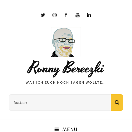
X
Instagram
Facebook
YouTube
Linkedin
Ronny Bereczki
WAS ICH EUCH NOCH SAGEN WOLLTE…
Search
SEAR
for:
MENU