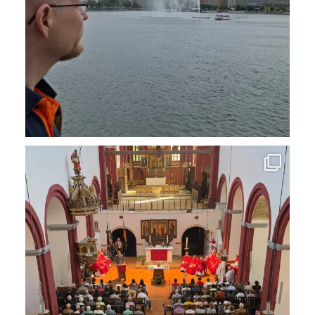
Das Pfingstwochenende in #Brandenburganderhavel
...
13
0