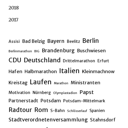
2018
2017
Berlin
Bayern
Bad Belzig
Assisi
Beelitz
Brandenburg
Buschwiesen
Berlinmarathon
BIG
CDU
Deutschland
Drittelmarathon
Erfurt
Italien
Hafen
Halbmarathon
Kleinmachnow
Laufen
Kreistag
Ministranten
Marathon
Papst
Motivation
Nürnberg
Olympiastadion
Partnerstadt
Potsdam
Potsdam-Mittelmark
Rom
Radtour
S-Bahn
Spanien
Schlösserlauf
Stadtverordnetenversammlung
Stahnsdorf