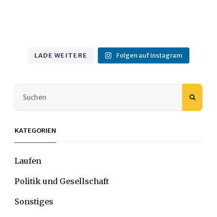
LADE WEITERE
Folgen auf Instagram
Search
SEAR
for:
KATEGORIEN
Laufen
Politik und Gesellschaft
Sonstiges