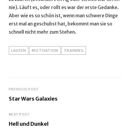
nie). Läuft es, oder rollt es war der erste Gedanke.
Aber wie es so schön ist, wenn man schwere Dinge
erst mal an geschubst hat, bekommt man sie so
schnell nicht mehr zum Stehen.
TAGS
LAUFEN
MOTIVATION
TRAINING
Beitragsnavigation
PREVIOUS POST
Star Wars Galaxies
Previous
Post
NEXT POST
Hell und Dunkel