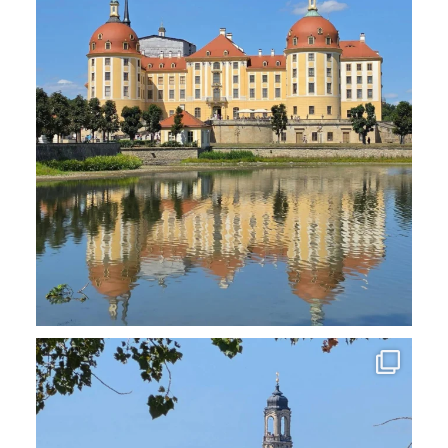
7
0
Auf der Durchreise kurz in #Dresden. Mit der
...
6
0