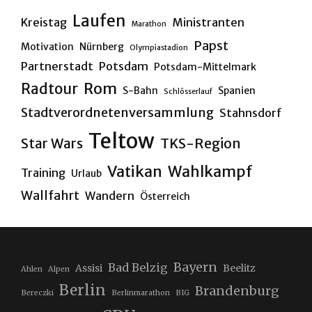
Laufen
Kreistag
Ministranten
Marathon
Papst
Motivation
Nürnberg
Olympiastadion
Partnerstadt
Potsdam
Potsdam-Mittelmark
Rom
Radtour
S-Bahn
Spanien
Schlösserlauf
Stadtverordnetenversammlung
Stahnsdorf
Teltow
Star Wars
TKS-Region
Vatikan
Wahlkampf
Training
Urlaub
Wallfahrt
Wandern
Österreich
Bayern
Bad Belzig
Assisi
Beelitz
Ahlen
Alpen
Berlin
Brandenburg
Bereczki
Berlinmarathon
BIG