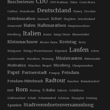
CDU
Buschwiesen
CDU-Fraktion
China
Costa Brava
Deutschland
Cottbus
Demokratie
Disney
Dresden
Drittelmarathon
Erfurt
Eisenach
Fluglärm
Griechenland
Hafen
Halbmarathon
Grunewald
Hauptausschuss
Italien
Havelberg
Jenner
Junge Union
Klassenfahrt
Kleinmachnow
Kreistag
Kloster Zinna
Kreta
Laufen
Königssee
Königs Wusterhausen
Köpenick
Leben
Ministranten
Luckenwalde
Marathon
Meinung
Mittenwalde
Motivation
Nürnberg
München
Neapel
Olympiastadion
Papst
Partnerstadt
Potsdam
Pompeji
Radtour
Potsdam-Mittelmark
Rauchen
Reinickendorf
Rom
S-Bahn
RKW
Rudong
Salerno
Schildhorn
Schlösserlauf
Schule
Schwimmbad
Schönau
Shanghai
Sonntag
Stadtverordnetenversammlung
Spanien