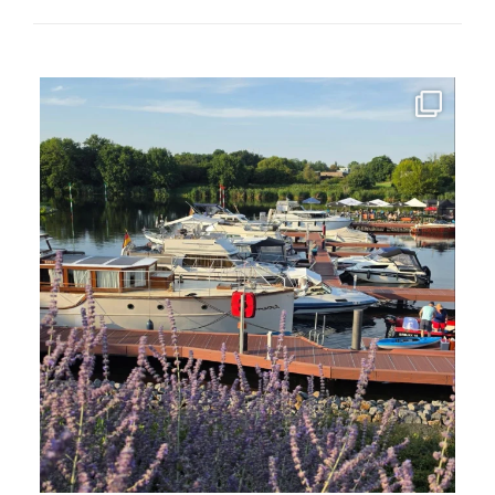
Next
Post
#Sommer, #Sonne, #Teltowkanal
So klingt ein
...
6
0