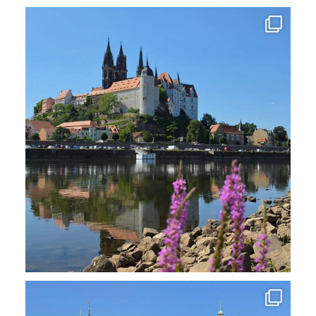
Letzte Station meiner heutigen Sachsenfahrt war
...
7
0
#SchlossMoritzburg, ehemalige kurfürstliche und
...