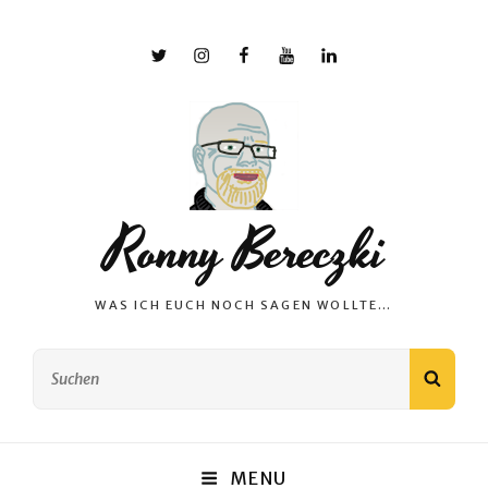
X
Instagram
Facebook
YouTube
Linkedin
Ronny Bereczki
WAS ICH EUCH NOCH SAGEN WOLLTE…
Search
SEAR
for:
MENU