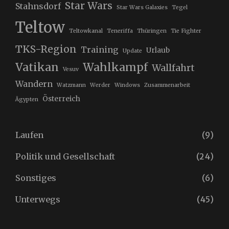
Star Wars
Stahnsdorf
Star Wars Galaxies
Tegel
Teltow
Teltowkanal
Teneriffa
Thüringen
Tie Fighter
TKS-Region
Training
Urlaub
Update
Vatikan
Wahlkampf
Wallfahrt
Vesuv
Wandern
Watzmann
Werder
Windows
Zusammenarbeit
Österreich
Ägypten
Laufen
(9)
Politik und Gesellschaft
(24)
Sonstiges
(6)
Unterwegs
(45)