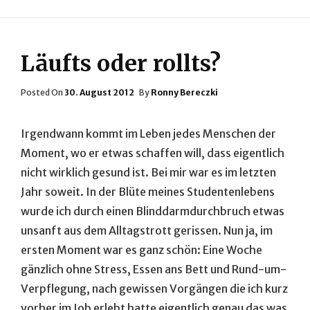
Läufts oder rollts?
Posted
Posted On
30. August 2012
By
Ronny Bereczki
On
Irgendwann kommt im Leben jedes Menschen der
Moment, wo er etwas schaffen will, dass eigentlich
nicht wirklich gesund ist. Bei mir war es im letzten
Jahr soweit. In der Blüte meines Studentenlebens
wurde ich durch einen Blinddarmdurchbruch etwas
unsanft aus dem Alltagstrott gerissen. Nun ja, im
ersten Moment war es ganz schön: Eine Woche
gänzlich ohne Stress, Essen ans Bett und Rund-um-
Verpflegung, nach gewissen Vorgängen die ich kurz
vorher im Job erlebt hatte eigentlich genau das was