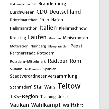
Brandenburg
Berlinmarathon
BIG
CDU
Deutschland
Buschwiesen
Hafen
Drittelmarathon
Erfurt
Italien
Halbmarathon
Kleinmachnow
Laufen
Kreistag
Ministranten
Marathon
Papst
Motivation
Nürnberg
Olympiastadion
Partnerstadt
Potsdam
Rom
Radtour
Potsdam-Mittelmark
S-Bahn
Spanien
Schlösserlauf
Stadtverordnetenversammlung
Teltow
Star Wars
Stahnsdorf
TKS-Region
Training
Urlaub
Vatikan
Wahlkampf
Wallfahrt