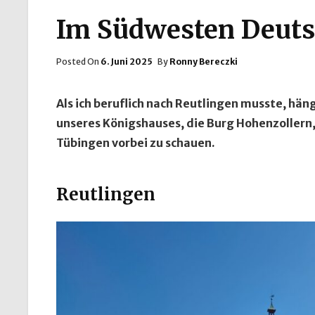
Im Südwesten Deuts
Posted
Posted On
6. Juni 2025
By
Ronny Bereczki
On
Als ich beruflich nach Reutlingen musste, hä
unseres Königshauses, die Burg Hohenzollern
Tübingen vorbei zu schauen.
Reutlingen