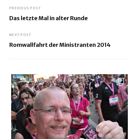
Beitragsnavigation
PREVIOUS POST
Das letzte Mal in alter Runde
Previous
Post
NEXT POST
Romwallfahrt der Ministranten 2014
Next
Post
Entspannt dem Abend entgegen, 10 Kilometer durch
...
35
1