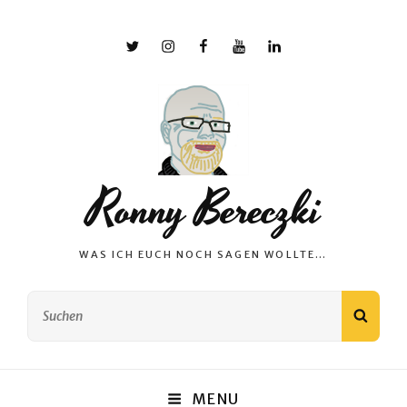
X
Instagram
Facebook
YouTube
Linkedin
Ronny Bereczki
WAS ICH EUCH NOCH SAGEN WOLLTE…
Search
SEAR
for:
MENU