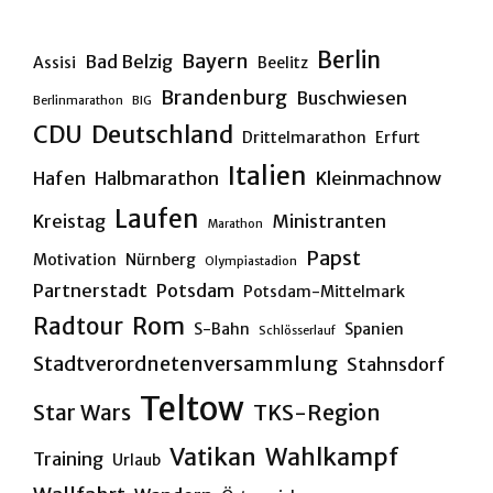
Berlin
Bayern
Bad Belzig
Assisi
Beelitz
Brandenburg
Buschwiesen
Berlinmarathon
BIG
CDU
Deutschland
Drittelmarathon
Erfurt
Italien
Hafen
Halbmarathon
Kleinmachnow
Laufen
Kreistag
Ministranten
Marathon
Papst
Motivation
Nürnberg
Olympiastadion
Partnerstadt
Potsdam
Potsdam-Mittelmark
Rom
Radtour
S-Bahn
Spanien
Schlösserlauf
Stadtverordnetenversammlung
Stahnsdorf
Teltow
Star Wars
TKS-Region
Vatikan
Wahlkampf
Training
Urlaub