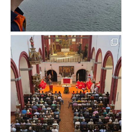
Das Pfingstwochenende in #Brandenburganderhavel
...
13
0