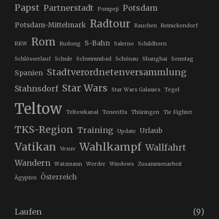
Papst
Partnerstadt
Potsdam
Pompeji
Radtour
Potsdam-Mittelmark
Rauchen
Reinickendorf
Rom
S-Bahn
RKW
Rudong
Salerno
Schildhorn
Schlösserlauf
Schule
Schwimmbad
Schönau
Shanghai
Sonntag
Stadtverordnetenversammlung
Spanien
Star Wars
Stahnsdorf
Star Wars Galaxies
Tegel
Teltow
Teltowkanal
Teneriffa
Thüringen
Tie Fighter
TKS-Region
Training
Urlaub
Update
Vatikan
Wahlkampf
Wallfahrt
Vesuv
Wandern
Watzmann
Werder
Windows
Zusammenarbeit
Österreich
Ägypten
Laufen
(9)