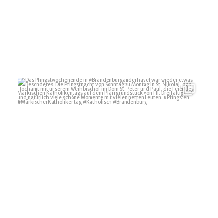
Das Pfingstwochenende in #Brandenburganderhavel
...
13
0