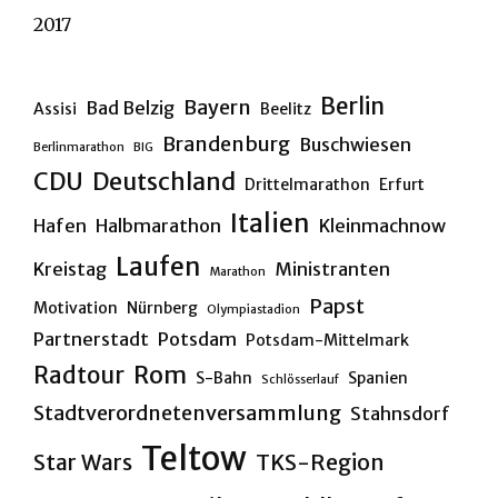
2017
Berlin
Bayern
Bad Belzig
Assisi
Beelitz
Brandenburg
Buschwiesen
Berlinmarathon
BIG
CDU
Deutschland
Drittelmarathon
Erfurt
Italien
Hafen
Halbmarathon
Kleinmachnow
Laufen
Kreistag
Ministranten
Marathon
Papst
Motivation
Nürnberg
Olympiastadion
Partnerstadt
Potsdam
Potsdam-Mittelmark
Rom
Radtour
S-Bahn
Spanien
Schlösserlauf
Stadtverordnetenversammlung
Stahnsdorf
Teltow
Star Wars
TKS-Region