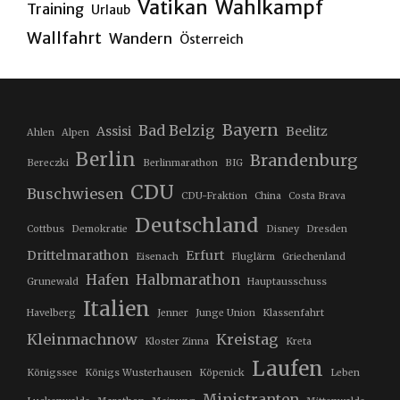
Vatikan
Wahlkampf
Training
Urlaub
Wallfahrt
Wandern
Österreich
Bayern
Bad Belzig
Assisi
Beelitz
Ahlen
Alpen
Berlin
Brandenburg
Bereczki
Berlinmarathon
BIG
CDU
Buschwiesen
CDU-Fraktion
China
Costa Brava
Deutschland
Cottbus
Demokratie
Disney
Dresden
Drittelmarathon
Erfurt
Eisenach
Fluglärm
Griechenland
Hafen
Halbmarathon
Grunewald
Hauptausschuss
Italien
Havelberg
Jenner
Junge Union
Klassenfahrt
Kleinmachnow
Kreistag
Kloster Zinna
Kreta
Laufen
Königssee
Königs Wusterhausen
Köpenick
Leben
Ministranten