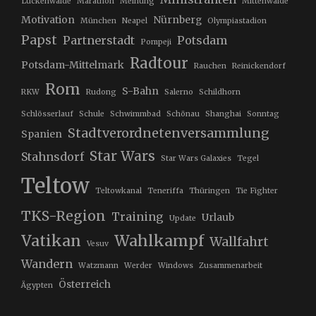
Luckenwalde
Marathon
Meinung
Mittenwalde
Motivation
Nürnberg
München
Neapel
Olympiastadion
Papst
Partnerstadt
Potsdam
Pompeji
Radtour
Potsdam-Mittelmark
Rauchen
Reinickendorf
Rom
S-Bahn
RKW
Rudong
Salerno
Schildhorn
Schlösserlauf
Schule
Schwimmbad
Schönau
Shanghai
Sonntag
Stadtverordnetenversammlung
Spanien
Star Wars
Stahnsdorf
Star Wars Galaxies
Tegel
Teltow
Teltowkanal
Teneriffa
Thüringen
Tie Fighter
TKS-Region
Training
Urlaub
Update
Vatikan
Wahlkampf
Wallfahrt
Vesuv
Wandern
Watzmann
Werder
Windows
Zusammenarbeit
Österreich
Ägypten