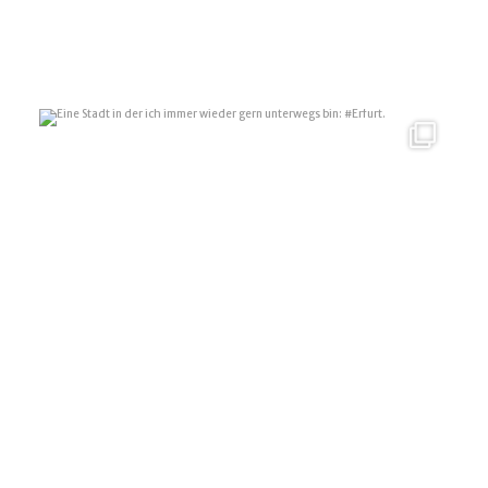
Eine Stadt in der ich immer wieder gern unterwegs
...
10
0