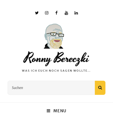
X
Instagram
Facebook
YouTube
Linkedin
Ronny Bereczki
WAS ICH EUCH NOCH SAGEN WOLLTE…
Search
SEAR
for:
MENU